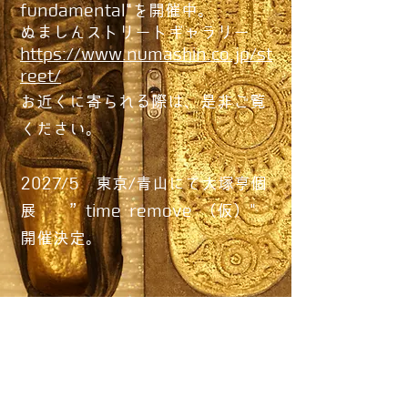
fundamental"を開催中。
ぬましんストリートギャラリー
https://www.numashin.co.jp/st
reet/
​​お近くに寄られる際は、是非ご覧
ください。
​2027/5 東京/青山にて大塚亨個
展 ”time remove （仮）"
開催決定。