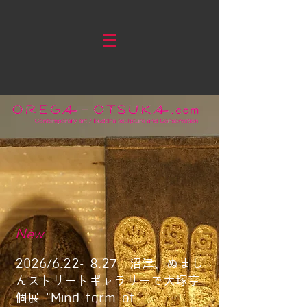
New
2026/6.22- 8.27
沼津、ぬまし
んストリートギャラリーで
大塚亨
個展 "Mind form of