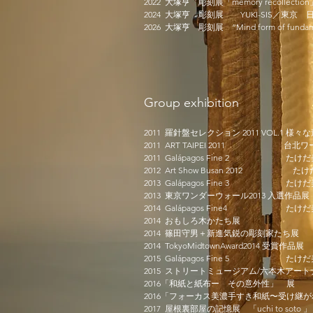
2022 大塚亨 彫刻展
「memory recollecti
2024 大塚亨 彫刻展 YUKI-SIS／東京
2026 大塚亨 彫刻展 ”Mind form of f
Group exhibition
2011 羅針盤セレクション 2011 VOL.1
2011 ART TAIPEI 2011 台
2011 Galápagos Fine 2 た
2012 Art Show Busan 2012 
2013 Galápagos Fine 3 たけ
2013 東京ワンダーウォール2013 入選
2014 Galápagos Fine4 たけ
2014 おもしろ木かたち展 
2014 篠田守男＋新進気鋭の彫刻家たち
2014 TokyoMidtownAward2014
2015 Galápagos Fine 5 たけ
2015 ストリートミュージアム/六本木アー
2016「和紙と紙布ー その意外性」 
2016「フォーカス美濃手すき和紙〜受け継が
2017 屋根裏部屋の記憶展
「uchi to sot