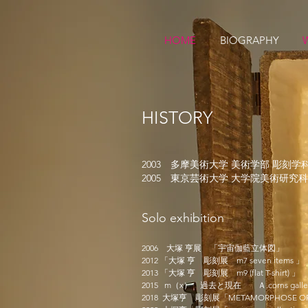
HOME
BIOGRAPHY
​HISTORY
2003 多摩美術大学 美術学部 彫刻学
2005 東京芸術大学 大学院美術研究
Solo exhibition
2006 大塚 亨展 「宇宙伽藍立体図
2012 「大塚 亨 彫刻展 m7 seven it
2013 「大塚 亨 彫刻展 m9 (flat T-shirt) 」 f.
2015 m（x） 過去と現在 Ａ.corns ga
2018 大塚亨 彫刻展「METAMORPHOSE OF