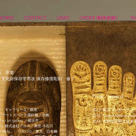
WORKS
CONTACT
LINKS
ORDER (制作依頼）
IN
科 卒業
科 文化財保存学専攻 保存修復彫刻 修了
P
rize / award
」 ギャラリーＱ／銀座
2013 東京ワンダーウ
ems 」 アートスペース羅針盤／京橋
2014 TokyoMidtownA
e.i art gallery ／横浜市
2016 大和市芸術文化未
llery 株式会社アルス／東京 小石川
 REAL」 YUKI-SIS／東京 日本橋