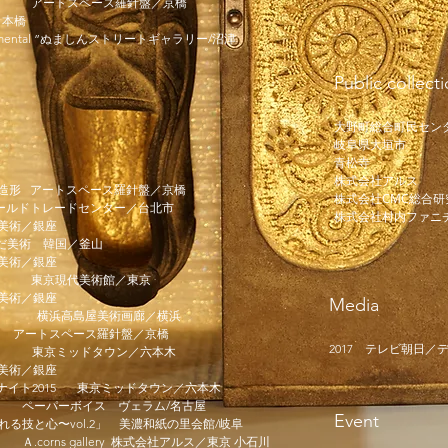
on」
アートスペース羅針盤／京橋
日本橋
undamental ”ぬましんストリートギャラリー/沼津
Public collect
大野町総合町民セン
​岐阜県大垣市
青松寺
​株式会社アルス
 様々な造形 アートスペース羅針盤／京橋
株式会社CMC総合研
北ワールドトレードセンター／台北市
株式会社村内ファニ
けだ美術／銀座
たけだ美術 韓国／釜山
だ美術／銀座
作品展 東京現代美術館／東京
だ美術／銀座
Media
横浜高島屋美術画廊／横浜
展 アートスペース羅針盤／京橋
2017 テレビ朝日／デ
 受賞作品展 東京ミッドタウン／六本木
だ美術／銀座
トナイト2015 東京ミッドタウン／六本木
展 ペーパーボイス ヴェラム/名古屋
Event
れる技と心〜vol.2」 美濃和紙の里会館/岐阜
o 」 Ａ.corns gallery 株式会社アルス／東京 小石川