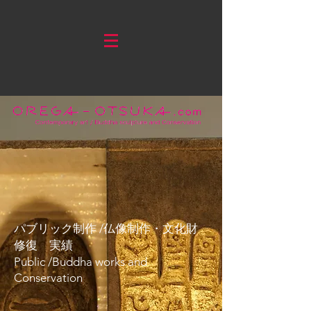
パブリック制作 /仏像制作・文化財
修復
実績
Public /
Buddha works and
Conservation