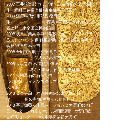
2007 三井倶楽部 カップボード装飾部分 復元制
作 網町三井倶楽部/東京都港区三田
2008 江戸時代灯籠部品 復元制
作 小西美術工藝社/東京都台東
区上野 東京国立博物館
2008 岐阜工業高等専門学校所蔵 ロダン（考え
る人）ブロンズ像 修復事業 岐阜工業高等専門
学校/岐阜県本巣市
2008 金剛夜叉明王立像 制作
個人蔵/ 高知市
2009 天現寺蔵 木造邪気 修復
天現寺・東京芸術大学/東京都
2011 大橋翠石の石碑制作
大垣水都ライオンズクラブ・大垣市 /岐阜県
大垣市
2013 長久寺蔵 木造阿弥陀如来立像 修
復 長久寺/岐阜県安八郡神戸町
2013 宇宙伽藍立体図バージョン２大野町総合町
民センターふれあいホール壁面設置 大野町総
合町民センター /岐阜県揖斐郡大野町
2018 青松寺 山門四体龍制
作 青松寺/東京都港区愛宕
2018 宝城寺所蔵 神明大部建坐像 調査及び修