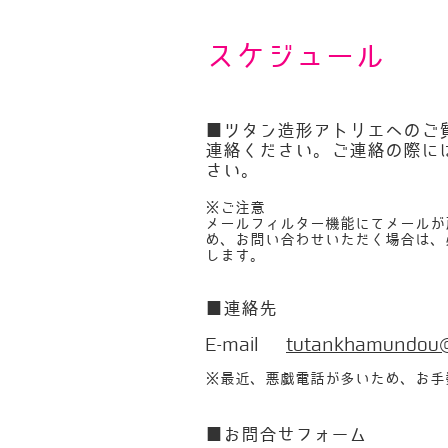
​スケジュール
■ツタン造形アトリエへのご質
連絡ください。
​ご連絡の際
さい。
※ご注意
メールフィルター機能にてメールが
め、お問い合わせいただく場合は、
します。
■連絡先​
E-mail
tutankhamundou
※最近、悪戯電話が多いため、お手
■お問合せフォーム