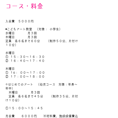
コース・料金
入会費 ５０００円
◾️こどもアート教室 （対象： 小学生）
水曜日 月３回
木曜日 月３回
定員 各６名まで６０分 （制作５０分、片付け
１０分）
水曜日
① １５：３０〜１６：３０
② １６：４０〜１７：４０
木曜日
① １6： ００〜１７：００
② １７：００〜１８：００
⚪︎はじめてのアート （幼児コース 対象：年長〜
年中）
木曜日 月３回
定員 各６名まで４５分 （制作３５分、片付
け１０分）
①１５：００〜１５：４５
１５：００〜１５：４５
月会費 ６０００円 ※材料費、施設設備費込