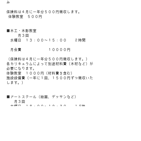
み
保険料は４月に一年分５００円徴収します。
体験教室 ５００円
■木工・木彫教室
月３回
水曜日 １３：００〜１５：００ ２時間
月会費 １００００円
（保険料は４月に一年分５００円徴収します。）
​各カリキュラムによって別途材料費（木材など）が
必要になります。
​体験教室 １０００円（材料費を含む）
​施設設備費（一年に１回、１５００円ずつ徴収いた
します。）
■アートスクール（絵画、デッサンなど）
月３回
木曜日 １８：００〜１９：３０ １.5時
間
月会費 ８０００円
（保険料は４月に一年分５００円徴収します。）
​各カリキュラムによって別途材料費（画材、木材な
ど）が必要になります。
体験教室 １０００円（材料費を含む）