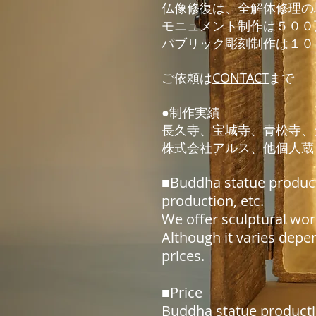
仏像修復は、全解体修理
モニュメント制作は５００
パブリック彫刻制作は１０
ご依頼は
CONTACT
まで
​●
制作実績
長久寺、
宝城寺、青松寺、
株式会社アルス、他個人蔵
​■
Buddh
a statue produc
production, etc.
We offer sculptural work
Although it varies depen
prices.
■Price
Buddha statue product