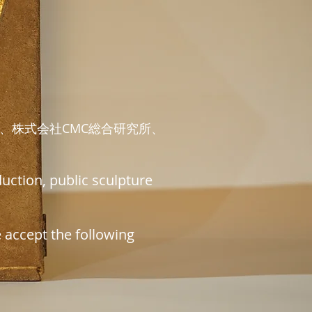
、
株式会社CMC総合研究所、
ction, public sculpture
e accept the following