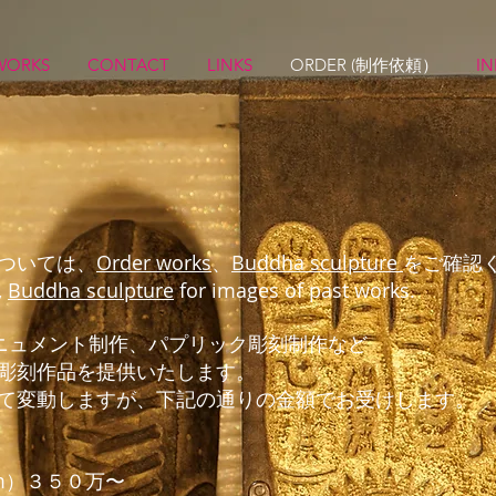
WORKS
CONTACT
LINKS
ORDER (制作依頼）
IN
については、
Order works
、
Buddha sculpture
をご確認
,
Buddha sculpture
for images of past works.
パプリック彫刻制作など
ニュメント制作、
彫刻作品を提供いたします。
て変動しますが、下記の通りの金額でお受けします。
m）３５０万〜