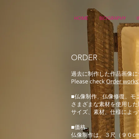
HOME
BIOGRAPHY
​ORDER
​過去に制作した作品画像
​Please check
Order works
​■
仏像修復、
仏像制作、
モ
さまざまな素材を使用した
サイズ、素材、仕様によっ
■価格
仏像制作
は、３尺（９０c