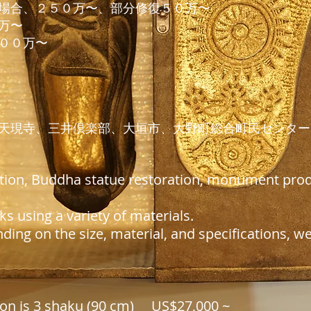
の場合、２５０万〜、部分修復５０万〜
万〜
００万〜
天現寺、三井倶楽部、大垣市、大野町総合町民センター
tion, Buddha statue restoration, monument produ
s using a variety of materials.
ding on the size, material, and specifications, w
ion is 3 shaku (90 cm)
US$27,000
~